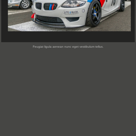
Feugiat ligula aenean nunc eget vestibulum tellus.