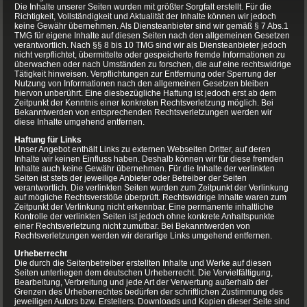
Die Inhalte unserer Seiten wurden mit größter Sorgfalt erstellt. Für die
Richtigkeit, Vollständigkeit und Aktualität der Inhalte können wir jedoch
keine Gewähr übernehmen. Als Diensteanbieter sind wir gemäß § 7 Abs.1
TMG für eigene Inhalte auf diesen Seiten nach den allgemeinen Gesetzen
verantwortlich. Nach §§ 8 bis 10 TMG sind wir als Diensteanbieter jedoch
nicht verpflichtet, übermittelte oder gespeicherte fremde Informationen zu
überwachen oder nach Umständen zu forschen, die auf eine rechtswidrige
Tätigkeit hinweisen. Verpflichtungen zur Entfernung oder Sperrung der
Nutzung von Informationen nach den allgemeinen Gesetzen bleiben
hiervon unberührt. Eine diesbezügliche Haftung ist jedoch erst ab dem
Zeitpunkt der Kenntnis einer konkreten Rechtsverletzung möglich. Bei
Bekanntwerden von entsprechenden Rechtsverletzungen werden wir
diese Inhalte umgehend entfernen.
Haftung für Links
Unser Angebot enthält Links zu externen Webseiten Dritter, auf deren
Inhalte wir keinen Einfluss haben. Deshalb können wir für diese fremden
Inhalte auch keine Gewähr übernehmen. Für die Inhalte der verlinkten
Seiten ist stets der jeweilige Anbieter oder Betreiber der Seiten
verantwortlich. Die verlinkten Seiten wurden zum Zeitpunkt der Verlinkung
auf mögliche Rechtsverstöße überprüft. Rechtswidrige Inhalte waren zum
Zeitpunkt der Verlinkung nicht erkennbar. Eine permanente inhaltliche
Kontrolle der verlinkten Seiten ist jedoch ohne konkrete Anhaltspunkte
einer Rechtsverletzung nicht zumutbar. Bei Bekanntwerden von
Rechtsverletzungen werden wir derartige Links umgehend entfernen.
Urheberrecht
Die durch die Seitenbetreiber erstellten Inhalte und Werke auf diesen
Seiten unterliegen dem deutschen Urheberrecht. Die Vervielfältigung,
Bearbeitung, Verbreitung und jede Art der Verwertung außerhalb der
Grenzen des Urheberrechtes bedürfen der schriftlichen Zustimmung des
jeweiligen Autors bzw. Erstellers. Downloads und Kopien dieser Seite sind